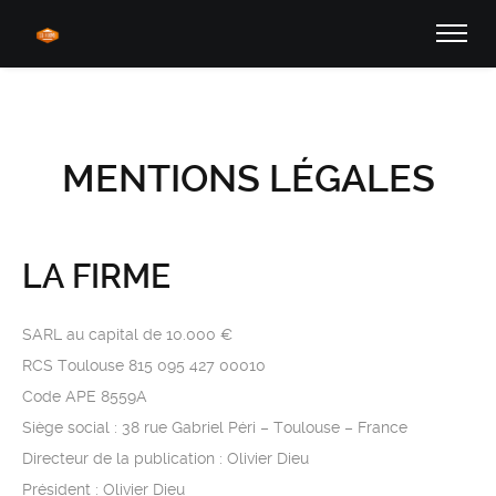
MENTIONS LÉGALES
LA FIRME
SARL au capital de 10.000 €
RCS Toulouse 815 095 427 00010
Code APE 8559A
Siège social : 38 rue Gabriel Péri – Toulouse – France
Directeur de la publication : Olivier Dieu
Président : Olivier Dieu